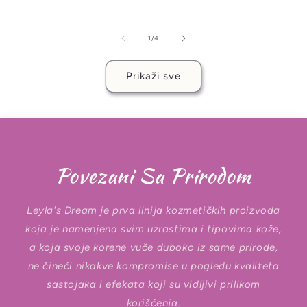
cena
od
1
/
4
Prikaži sve
Povezani Sa Prirodom
Leyla's Dream je prva linija kozmetičkih proizvoda
koja je namenjena svim uzrastima i tipovima kože,
a koja svoje korene vuče duboko iz same prirode,
ne čineći nikakve kompromise u pogledu kvaliteta
sastojaka i efekata koji su vidljivi prilikom
korišćenja.