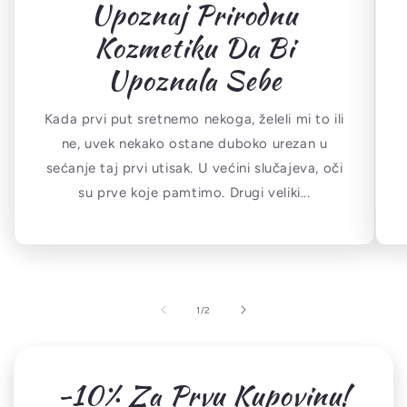
Upoznaj Prirodnu
Kozmetiku Da Bi
Upoznala Sebe
Kada prvi put sretnemo nekoga, želeli mi to ili
ne, uvek nekako ostane duboko urezan u
sećanje taj prvi utisak. U većini slučajeva, oči
su prve koje pamtimo. Drugi veliki...
od
1
/
2
-10% Za Prvu Kupovinu!