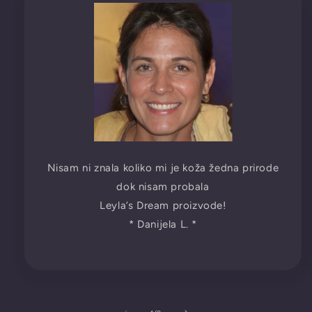
Nisam ni znala koliko mi je koža žedna prirode
dok nisam probala
Leyla’s Dream proizvode!
* Danijela L. *