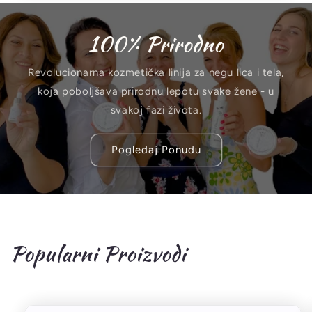
100% Prirodno
Revolucionarna kozmetička linija za negu lica i tela,
koja poboljšava prirodnu lepotu svake žene - u
svakoj fazi života.
Pogledaj Ponudu
Popularni Proizvodi