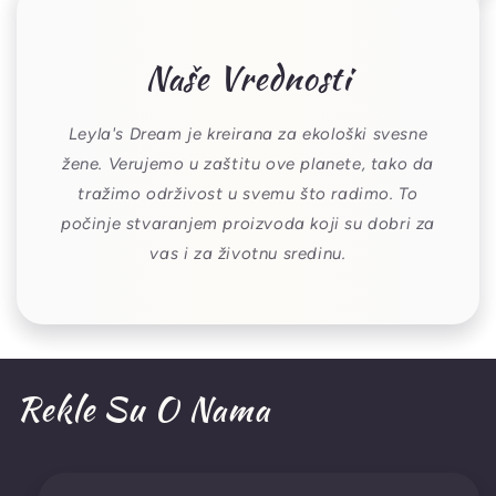
Naše Vrednosti
Leyla's Dream je kreirana za ekološki svesne
žene. Verujemo u zaštitu ove planete, tako da
tražimo održivost u svemu što radimo. To
počinje stvaranjem proizvoda koji su dobri za
vas i za životnu sredinu.
Rekle Su O Nama