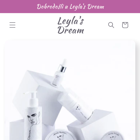
Preskoči
Dobrodošli u Leyla's Dream
na
sadržaj
Leyla's
Korpa
Dream